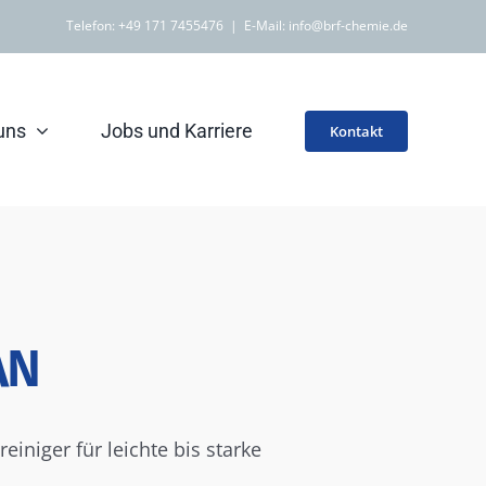
Telefon:
+49 171 7455476
|
E-Mail: info@brf-chemie.de
uns
Jobs und Karriere
Kontakt
AN
einiger für leichte bis starke