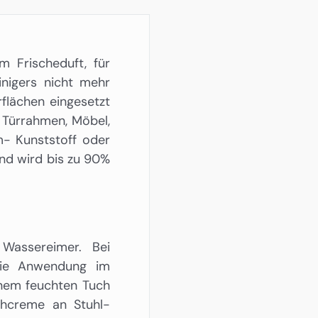
em Frischeduft, für
inigers nicht mehr
rflächen eingesetzt
d Türrahmen, Möbel,
um- Kunststoff oder
und wird bis zu 90%
Wassereimer. Bei
die Anwendung im
inem feuchten Tuch
uhcreme an Stuhl-