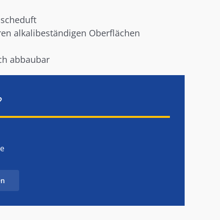
ischeduft
ren alkalibeständigen Oberflächen
sch abbaubar
?
de
en