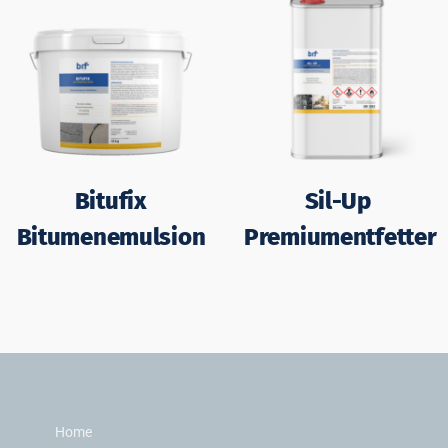
Bitufix
Sil-Up
Bitumenemulsion
Premiumentfetter
Home