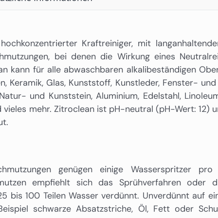
 hochkonzentrierter Kraftreiniger, mit langanhaltend
hmutzungen, bei denen die Wirkung eines Neutralre
ean kann für alle abwaschbaren alkalibeständigen Obe
sen, Keramik, Glas, Kunststoff, Kunstleder, Fenster- un
 Natur- und Kunststein, Aluminium, Edelstahl, Linole
vieles mehr. Zitroclean ist pH-neutral (pH-Wert: 12) 
t.
schmutzungen genügen einige Wasserspritzer pro 
hmutzen empfiehlt sich das Sprühverfahren oder 
5 bis 100 Teilen Wasser verdünnt. Unverdünnt auf e
Beispiel schwarze Absatzstriche, Öl, Fett oder Sch