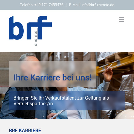
Zum
Telefon:
+49 171 7455476
|
E-Mail: info@brf-chemie.de
Inhalt
springen
Ihre Karriere bei uns!
Bringen Sie Ihr Verkaufstalent zur Geltung als
Vertriebspartner/in
BRF KARRIERE