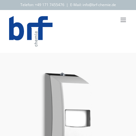
Zum
Telefon:
+49 171 7455476
|
E-Mail: info@brf-chemie.de
Inhalt
springen