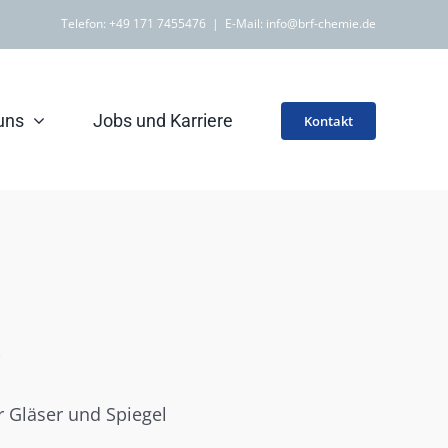
Telefon:
+49 171 7455476
|
E-Mail: info@brf-chemie.de
uns
Jobs und Karriere
Kontakt
r Gläser und Spiegel